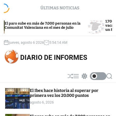
S
ÚLTIMAS NOTICIAS
k
i
p
1.700 euros 
paro sube en más de 7.000 personas en la
t
vacacional e
unitat Valenciana en el mes de julio
un 8%
o
c
o
jueves, agosto 6 2026
5
:
54
:
15
AM
n
t
DIARIO DE INFORMES
e
n
t
S
M
S
S
h
e
w
e
u
n
i
a
El Ibex hace historia al superar por
ff
u
t
r
primera vez los 20.000 puntos
l
c
c
e
h
h
agosto 6, 2026
c
o
l