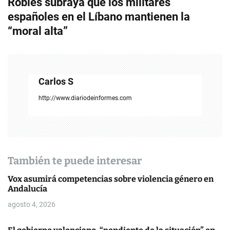
Robles subraya que los militares
g
españoles en el Líbano mantienen la
“moral alta”
a
c
i
Carlos S
ó
http://www.diariodeinformes.com
n
d
e
También te puede interesar
e
Vox asumirá competencias sobre violencia género en
n
Andalucía
agosto 4, 2026
t
r