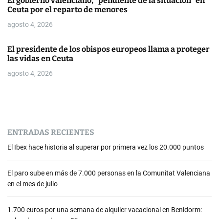
El gobierno valenciano, “pendiente de la situación” en
Ceuta por el reparto de menores
a
agosto 4, 2026
d
El presidente de los obispos europeos llama a proteger
a
las vidas en Ceuta
s
agosto 4, 2026
ENTRADAS RECIENTES
El Ibex hace historia al superar por primera vez los 20.000 puntos
El paro sube en más de 7.000 personas en la Comunitat Valenciana
en el mes de julio
1.700 euros por una semana de alquiler vacacional en Benidorm: