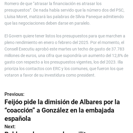
Romero de que “atrasar la financiación es atrasar los
presupuestos”. De nada había servido que la número dos del PSC,
Lluïsa Moret, matizará las palabras de Sílvia Paneque admitiendo
que las negociaciones deben darse en paralelo.
El Govern quiere tener listos los presupuestos para que marchen a
pleno rendimiento en enero o febrero del 2025. Por el momento, el
Consell Executiu aprobó este martes un techo de gasto de 37.783
millones de euros, una cifra que supondría un aumento del 12,8% de
gasto con respecto a los presupuestos vigentes, los del 2023. Illa
prioriza los contactos con ERC y los comunes, que fueron los que
votaron a favor de su investidura como president.
Previous:
N
Feijóo pide la dimisión de Albares por la
a
“coacción” a González en la embajada
v
española
Next:
e