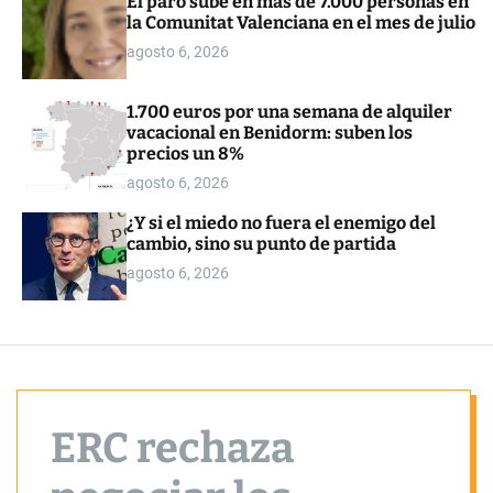
El paro sube en más de 7.000 personas en
o
la Comunitat Valenciana en el mes de julio
r
m
agosto 6, 2026
o
d
e
1.700 euros por una semana de alquiler
vacacional en Benidorm: suben los
precios un 8%
agosto 6, 2026
¿Y si el miedo no fuera el enemigo del
cambio, sino su punto de partida
agosto 6, 2026
ERC rechaza