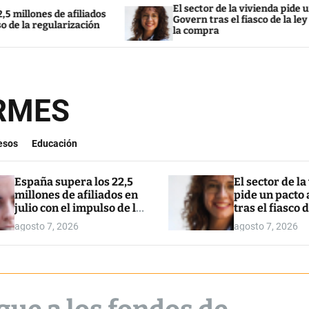
El sector de la vivienda pide un pacto al
 afiliados
Govern tras el fiasco de la ley para restring
rización
la compra
ORMES
esos
Educación
España supera los 22,5
El sector de la
millones de afiliados en
pide un pacto 
julio con el impulso de la
tras el fiasco d
regularización
para restringi
agosto 7, 2026
agosto 7, 2026
compra