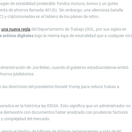
magen de estabilidad predecible: fondos mutuos, bonos y un goteo
ta de ahorros llamada 401(k). Sin embargo, una silenciosa batalla
) y criptomonedas en el tablero de los planes de retiro.
a
una nueva regla
del Departamento de Trabajo (DOL, por sus siglas en
 activos digitales
bajo la misma lupa de neutralidad que a cualquier otr
a administración de Joe Biden, cuando el gobierno estadounidense emitió
horros jubilatorios.
 las directrices del presidente Donald Trump para reducir trabas a
arados en la histórica ley ERISA. Esto significa que un administrador no
que demuestre con documentos haber analizado con prudencia factores
o y complejidad del mercado.
 regula el destino de billones de dólares pertenecientes a más de 90