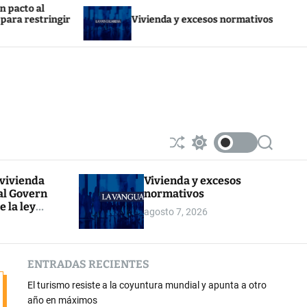
Trump d
ir
Vivienda y excesos normativos
por sus 
S
S
S
h
w
e
u
i
a
 vivienda
Vivienda y excesos
ff
t
r
al Govern
normativos
l
c
c
e
h
h
e la ley
agosto 7, 2026
c
r la
o
l
o
ENTRADAS RECIENTES
r
m
El turismo resiste a la coyuntura mundial y apunta a otro
o
d
año en máximos