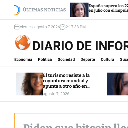
S
oyuntura mundial y
España supera los 22,5 millones de
k
ÚLTIMAS NOTICIAS
ximos
en julio con el impulso de la regula
i
p
viernes, agosto 7 2026
2
:
17
:
34
PM
t
o
c
DIARIO DE INF
o
n
t
Economía
Política
Sociedad
Deporte
Cultura
Suc
e
n
El turismo resiste a la
t
coyuntura mundial y
apunta a otro año en
máximos
agosto 7, 2026