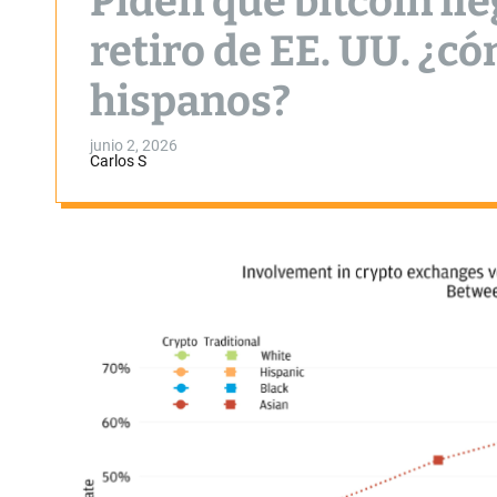
Piden que bitcoin lle
retiro de EE. UU. ¿c
hispanos?
junio 2, 2026
Carlos S