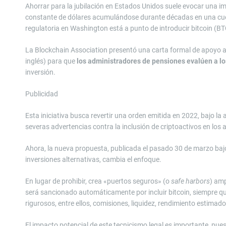
Ahorrar para la jubilación en Estados Unidos suele evocar una i
constante de dólares acumulándose durante décadas en una cuen
regulatoria en Washington está a punto de introducir bitcoin (BTC
La Blockchain Association presentó una carta formal de apoyo 
inglés) para que
los administradores de pensiones evalúen a los
inversión.
Publicidad
Esta iniciativa busca revertir una orden emitida en 2022, bajo l
severas advertencias contra la inclusión de criptoactivos en los a
Ahora, la nueva propuesta, publicada el pasado 30 de marzo bajo
inversiones alternativas, cambia el enfoque.
En lugar de prohibir, crea «puertos seguros» (o
safe harbors
) amp
será sancionado automáticamente por incluir bitcoin, siempre 
rigurosos, entre ellos, comisiones, liquidez, rendimiento estimad
El impacto potencial de este tecnicismo legal es importante, pues