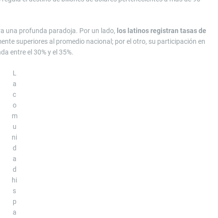
ra una profunda paradoja. Por un lado,
los latinos registran tasas de
nte superiores al promedio nacional; por el otro, su participación en
a entre el 30% y el 35%.
L
a
c
o
m
u
ni
d
a
d
hi
s
p
a