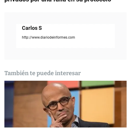
a
c
Carlos S
i
http://www.diariodeinformes.com
ó
n
d
También te puede interesar
e
e
n
t
r