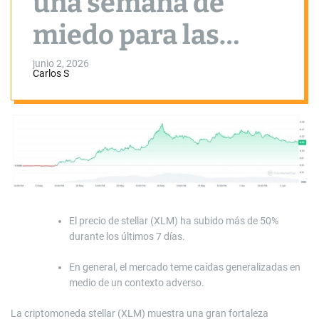
una semana de
miedo para las
criptomonedas con
junio 2, 2026
Carlos S
bitcoin abajo de
USD 70k
El precio de stellar (XLM) ha subido más de 50%
durante los últimos 7 días.
En general, el mercado teme caídas generalizadas en
medio de un contexto adverso.
La criptomoneda stellar (XLM) muestra una gran fortaleza