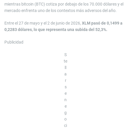
mientras bitcoin (BTC) cotiza por debajo de los 70.000 dólares y el
mercado enfrenta uno de los contextos más adversos del año.
Entre el 27 de mayo y el 2 de junio de 2026,
XLM pasó de 0,1499 a
0,2283 dólares, lo que representa una subida del 52,3%.
Publicidad
S
te
ll
a
r
s
e
n
e
g
o
ci