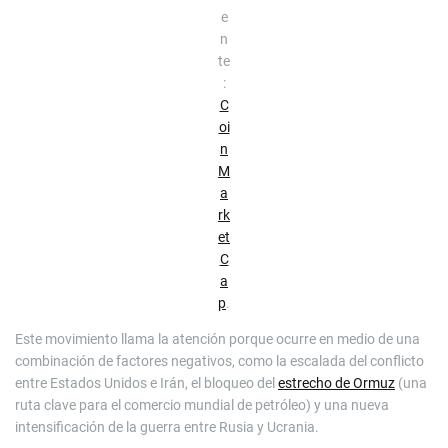
e
n
te
:
C
oi
n
M
a
rk
et
C
a
p
.
Este movimiento llama la atención porque ocurre en medio de una
combinación de factores negativos, como la escalada del conflicto
entre Estados Unidos e Irán, el bloqueo del
estrecho de Ormuz
(una
ruta clave para el comercio mundial de petróleo) y una nueva
intensificación de la guerra entre Rusia y Ucrania.