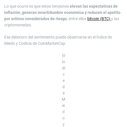
Lo que ocurre es que estas tensiones
elevan las expectativas de
inflación, generan incertidumbre económica y reducen el apetito
por activos considerados de riesgo
, entre ellos
bitcoin (BTC)
y las
criptomonedas.
Ese deterioro del sentimiento puede observarse en el Índice de
Miedo y Codicia de CoinMarketCap.
El
Ín
di
c
e
d
e
M
ie
d
o
y