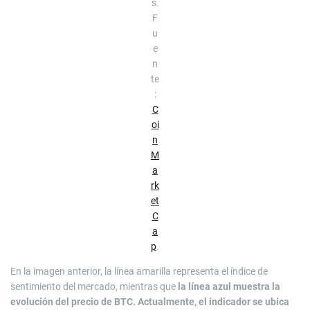
s.
F
u
e
n
te
:
C
oi
n
M
a
rk
et
C
a
p
.
En la imagen anterior, la línea amarilla representa el índice de
sentimiento del mercado, mientras que
la línea azul muestra la
evolución del precio de BTC. Actualmente, el indicador se ubica