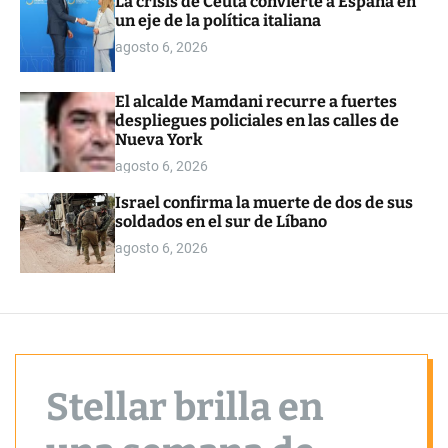
La crisis de Ceuta convierte a España en
o
un eje de la política italiana
r
m
agosto 6, 2026
o
d
e
El alcalde Mamdani recurre a fuertes
despliegues policiales en las calles de
Nueva York
agosto 6, 2026
Israel confirma la muerte de dos de sus
soldados en el sur de Líbano
agosto 6, 2026
Stellar brilla en