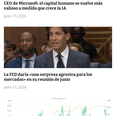
a
CEO de Microsoft: el capital humano se vuelve más
valioso a medida que crece la IA
d
junio 15, 2026
a
s
La FED daría «una sorpresa agresiva para los
mercados» en su reunión de junio
junio 15, 2026