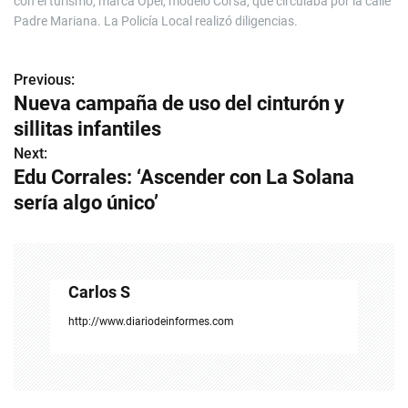
con el turismo, marca Opel, modelo Corsa, que circulaba por la calle
Padre Mariana. La Policía Local realizó diligencias.
Previous:
N
Nueva campaña de uso del cinturón y
a
sillitas infantiles
v
Next:
Edu Corrales: ‘Ascender con La Solana
e
sería algo único’
g
a
c
Carlos S
i
http://www.diariodeinformes.com
ó
n