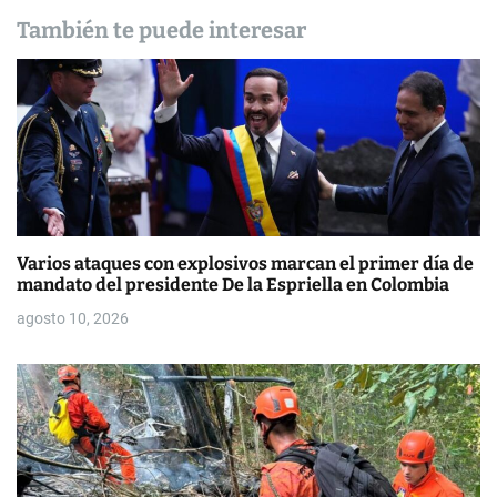
d
También te puede interesar
e
e
n
t
r
Varios ataques con explosivos marcan el primer día de
a
mandato del presidente De la Espriella en Colombia
d
agosto 10, 2026
a
s