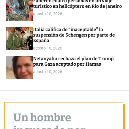
Fallecen cuatro personas en un viaje
o
turístico en helicóptero en Río de Janeiro
r
m
agosto 10, 2026
o
d
e
Italia califica de “inaceptable” la
suspensión de Schengen por parte de
España
agosto 10, 2026
Netanyahu rechaza el plan de Trump
para Gaza aceptado por Hamas
agosto 10, 2026
Un hombre