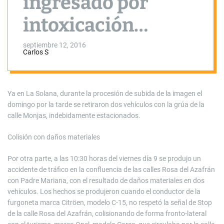
ingresado por
intoxicación
etílica, único
septiembre 12, 2016
Carlos S
suceso relevante
en la romería
Ya en La Solana, durante la procesión de subida de la imagen el
domingo por la tarde se retiraron dos vehículos con la grúa de la
calle Monjas, indebidamente estacionados.
Colisión con daños materiales
Por otra parte, a las 10:30 horas del viernes día 9 se produjo un
accidente de tráfico en la confluencia de las calles Rosa del Azafrán
con Padre Mariana, con el resultado de daños materiales en dos
vehículos. Los hechos se produjeron cuando el conductor de la
furgoneta marca Citröen, modelo C-15, no respetó la señal de Stop
de la calle Rosa del Azafrán, colisionando de forma fronto-lateral