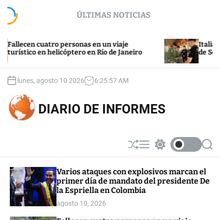
S
ÚLTIMAS NOTICIAS
k
i
p
cen cuatro personas en un viaje
Italia califica
t
tico en helicóptero en Río de Janeiro
de Schengen p
o
c
o
lunes, agosto 10 2026
6
:
25
:
58
AM
n
t
DIARIO DE INFORMES
e
n
t
S
M
S
S
h
e
w
e
u
n
i
a
Varios ataques con explosivos marcan el
ff
u
t
r
primer día de mandato del presidente De
l
c
c
e
h
h
la Espriella en Colombia
c
agosto 10, 2026
o
l