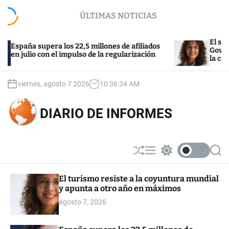
S
ÚLTIMAS NOTICIAS
k
i
p
El sector de l
ña supera los 22,5 millones de afiliados
t
Govern tras el
ulio con el impulso de la regularización
la compra
o
c
o
viernes, agosto 7 2026
10
:
36
:
35
AM
n
t
DIARIO DE INFORMES
e
n
t
S
M
S
S
h
e
w
e
u
n
i
a
El turismo resiste a la coyuntura mundial
ff
u
t
r
y apunta a otro año en máximos
l
c
c
e
h
h
agosto 7, 2026
c
o
l