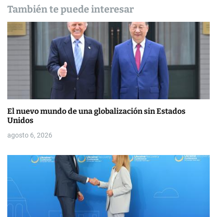
También te puede interesar
e
n
t
r
a
d
El nuevo mundo de una globalización sin Estados
Unidos
a
agosto 6, 2026
s