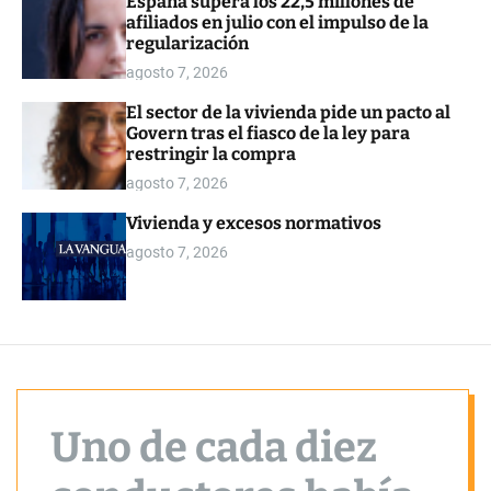
España supera los 22,5 millones de
o
afiliados en julio con el impulso de la
r
regularización
m
o
agosto 7, 2026
d
e
El sector de la vivienda pide un pacto al
Govern tras el fiasco de la ley para
restringir la compra
agosto 7, 2026
Vivienda y excesos normativos
agosto 7, 2026
Uno de cada diez