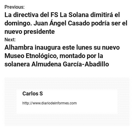
Previous:
N
La directiva del FS La Solana dimitirá el
a
domingo. Juan Ángel Casado podría ser el
v
nuevo presidente
Next:
e
Alhambra inaugura este lunes su nuevo
g
Museo Etnológico, montado por la
solanera Almudena García-Abadillo
a
c
i
Carlos S
ó
http://www.diariodeinformes.com
n
d
e