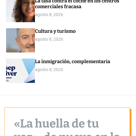
La tasa contra el coche en los centros
o
comerciales fracasa
r
m
agosto 8, 2026
o
d
e
Cultura y turismo
agosto 8, 2026
La inmigración, complementaria
agosto 8, 2026
«La huella de tu