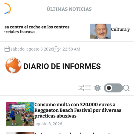
S
ÚLTIMAS NOTICIAS
k
i
p
ntra el coche en los centros
t
Cultura y turismo
es fracasa
o
c
o
sábado, agosto 8 2026
4
:
22
:
58
AM
n
t
DIARIO DE INFORMES
e
n
t
S
M
S
S
h
e
w
e
u
n
i
a
Consumo multa con 320.000 euros a
ff
u
t
r
Reggaeton Beach Festival por diversas
l
c
c
e
h
h
prácticas abusivas
c
agosto 8, 2026
o
l