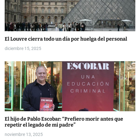
s
El Louvre cierra todo un día por huelga del personal
diciembre 15, 2025
El hijo de Pablo Escobar: “Prefiero morir antes que
repetir el legado de mi padre”
noviembre 13, 2025