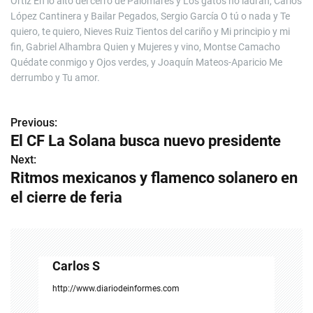
Ortiz En lo alto del cerro de Palomares y Los gatos no ladran, Carlos
López Cantinera y Bailar Pegados, Sergio García O tú o nada y Te
quiero, te quiero, Nieves Ruiz Tientos del cariño y Mi principio y mi
fin, Gabriel Alhambra Quien y Mujeres y vino, Montse Camacho
Quédate conmigo y Ojos verdes, y Joaquín Mateos-Aparicio Me
derrumbo y Tu amor.
Previous:
N
El CF La Solana busca nuevo presidente
a
Next:
Ritmos mexicanos y flamenco solanero en
v
el cierre de feria
e
g
a
Carlos S
c
http://www.diariodeinformes.com
i